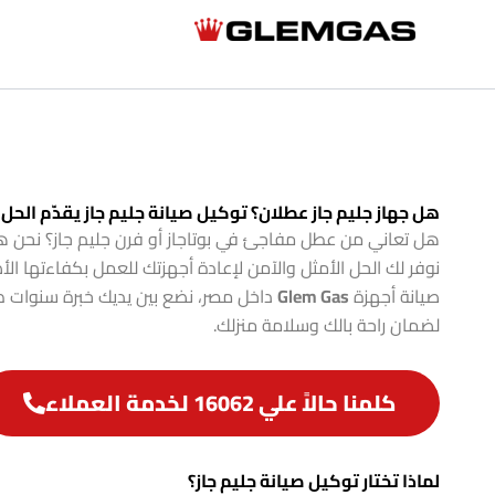
خطي
لى
لمحتوى
هل جهاز جليم جاز عطلان؟ توكيل صيانة جليم جاز يقدّم الحل 
هل تعاني من عطل مفاجئ في بوتاجاز أو فرن جليم جاز؟ نحن ه
نوفر لك الحل الأمثل والآمن لإعادة أجهزتك للعمل بكفاءتها ا
صيانة أجهزة
Glem Gas
داخل مصر، نضع بين يديك خبرة سنوات طو
لضمان راحة بالك وسلامة منزلك.
كلمنا حالاً علي 16062 لخدمة العملاء
لماذا تختار توكيل صيانة جليم جاز؟