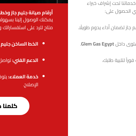
خدماتنا تحت إشراف خبراء
عني الحصول على:
أرقام صيانة جليم جاز وخط
يمكنك الوصول إلينا بسهولة
متاح للرد على استفساراتك و
جاز لضمان أداء يدوم طويلًا.
الخط الساخن جليم ج
توى داخل
Glem Gas Egypt
.
الدعم الفني:
تواصل
وراً لتلبية طلبك.
خدمة العملاء:
يتوف
الإصلاح.
كلمنا حالاً علي 