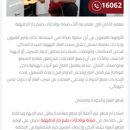
معايير الأمان التي نعتمدها أثناء صيانة بوتاجازات جليم جاز الدقهلية
الأولوية القصوى في أي عملية صيانة هي السلامة. لذلك يلتزم الفنيون
بإجراءات صارمة تشمل إغلاق مصدر الغاز، التهوية الجيدة للمكان،
فحص الصمامات والوصلات باستخدام محاليل اختبار التسريب أو أجهزة
الكشف، والتأكد من أن جميع التعديلات تتم وفق معايير المصنع
ومواصفات الأمان. عندما يتعامل الفني مع أجزاء كهربائية داخل
البوتاجاز يتم فصل التيار وفحص الدوائر قبل إعادة التشغيل. هذه
الإجراءات تمنع الحوادث وتحمي العملاء من تسرب الغاز أو حدوث ماس
كهربائي.
قطع الغيار والجودة والضمان
استخدام قطع غيار أصلية أو قطع معتمدة يطيل عمر الجهاز ويحافظ
على كفاءته. في
صيانة بوتاجازات جليم جاز الدقهلية
نحرص على توفير
قطع أصلية حيثما أمكن وإعطاء العميل خيار الشفافية في التكلفة