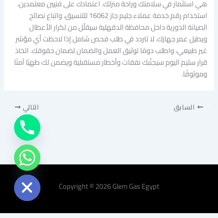
هي استثمار في سلامتك وراحة منزلك. اعتمادك على فنيين معتمدين،
استخدام رقم خدمة عملاء جليم جاز 16062 للتنسيق، واتباع نصائح
الصيانة الدورية داخل محافظة الدقهلية سيقلّل من تكرار الأعطال
ويطيل عمر جهازك. لا تتردد في طلب فحص شامل إذا لاحظت أي مؤشر
غير طبيعي، واطلب دومًا توثيق العمل والضمان لضمان حقوقك. اتخاذ
قرار سليم اليوم سيجنّبك نفقات وأخطار مستقبلية ويضمن لك طهيًا آمنًا
وموثوقًا.
السابق
التالي
Hide chaty
Copyright © 2026 Glem Gas Egypt