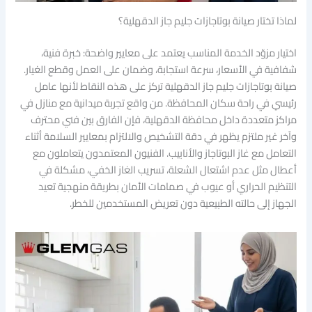
لماذا تختار صيانة بوتاجازات جليم جاز الدقهلية؟
اختيار مزوّد الخدمة المناسب يعتمد على معايير واضحة: خبرة فنية،
شفافية في الأسعار، سرعة استجابة، وضمان على العمل وقطع الغيار.
صيانة بوتاجازات جليم جاز الدقهلية تركز على هذه النقاط لأنها عامل
رئيسي في راحة سكان المحافظة. من واقع تجربة ميدانية مع منازل في
مراكز متعددة داخل محافظة الدقهلية، فإن الفارق بين فني محترف
وآخر غير ملتزم يظهر في دقة التشخيص والالتزام بمعايير السلامة أثناء
التعامل مع غاز البوتاجاز والأنابيب. الفنيون المعتمدون يتعاملون مع
أعطال مثل عدم اشتعال الشعلة، تسريب الغاز الخفي، مشكلة في
التنظيم الحراري أو عيوب في صمامات الأمان بطريقة منهجية تعيد
الجهاز إلى حالته الطبيعية دون تعريض المستخدمين للخطر.