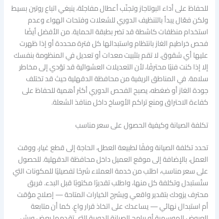
للحفاظ على أداء البوتاجاز وتجنّب أعطال مفاجئة، ينبغي اتباع روتين بسيط
ولكن فعّال يبدأ بالتنظيف الدوري للشعلات وفتحات الهواء وعدم
استخدام منظفات كاشطة قد تضر بطبقة الحماية. من الأفضل أيضًا
فحص خراطيم الغاز بانتظام واستبدالها كل فترة محددة أو إذا ظهرت
عليها أي شقوق. لا تقم بتثبيت معدات أو تعديل في المنظومة بنفسك
إلا إذا كنت فنيًا محترفًا، لأن التعديلات العشوائية قد تؤدي إلى مخاطر
سلامة. في المناطق الريفية من محافظة الدقهلية حيث قد تختلف
جودة الغاز أو ضغطه، يصبح الفحص الدوري أكثر أهمية للحفاظ على
كفاءة الاحتراق ومنع تراكم الأوساخ داخل منافذ الشعلة.
تكلفة الصيانة وكيفية الحصول على سعر مناسب
تحدد تكلفة الصيانة وفقًا لطبيعة العطل، الحاجة إلى قطع غيار، ووقت
العمل، بالإضافة إلى موقع العميل داخل محافظة الدقهلية. للحصول
على سعر مناسب، اطلب من خدمة العملاء شرحًا تفصيليًا للمكونات التي
ستُستبدل وتكلفة كل منها، واطلب تقديرًا مكتوبًا قبل البدء. فريق
محترف يزودك بتقدير واقعي ويشرح الخيارات المتاحة — إصلاح مؤقت
أم استبدال نهائي — يساعدك على اتخاذ قرار واعٍ. كما أن متابعة
العروض الموسمية أو برامج الصيانة الدورية التي تقدمها بعض ورش