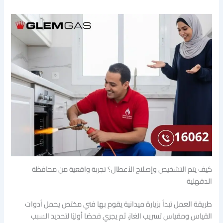
كيف يتم التشخيص وإصلاح الأعطال؟ تجربة واقعية من محافظة
الدقهلية
طريقة العمل تبدأ بزيارة ميدانية يقوم بها فني مختص يحمل أدوات
القياس ومقياس تسريب الغاز، ثم يجري فحصًا أوليًا لتحديد السبب