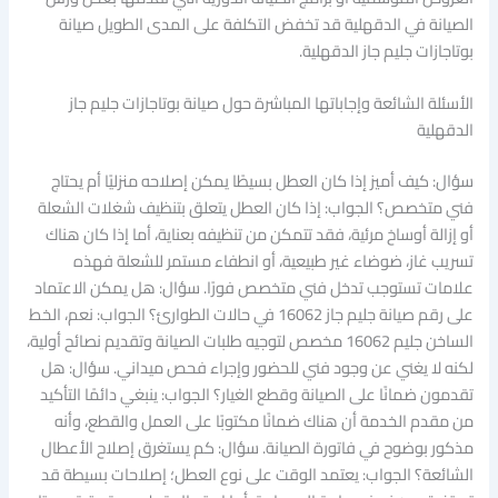
الصيانة في الدقهلية قد تخفض التكلفة على المدى الطويل صيانة
بوتاجازات جليم جاز الدقهلية.
الأسئلة الشائعة وإجاباتها المباشرة حول صيانة بوتاجازات جليم جاز
الدقهلية
سؤال: كيف أميز إذا كان العطل بسيطًا يمكن إصلاحه منزليًا أم يحتاج
فني متخصص؟ الجواب: إذا كان العطل يتعلق بتنظيف شغلات الشعلة
أو إزالة أوساخ مرئية، فقد تتمكن من تنظيفه بعناية، أما إذا كان هناك
تسريب غاز، ضوضاء غير طبيعية، أو انطفاء مستمر للشعلة فهذه
علامات تستوجب تدخل فني متخصص فورًا. سؤال: هل يمكن الاعتماد
على رقم صيانة جليم جاز 16062 في حالات الطوارئ؟ الجواب: نعم، الخط
الساخن جليم 16062 مخصص لتوجيه طلبات الصيانة وتقديم نصائح أولية،
لكنه لا يغني عن وجود فني للحضور وإجراء فحص ميداني. سؤال: هل
تقدمون ضمانًا على الصيانة وقطع الغيار؟ الجواب: ينبغي دائمًا التأكيد
من مقدم الخدمة أن هناك ضمانًا مكتوبًا على العمل والقطع، وأنه
مذكور بوضوح في فاتورة الصيانة. سؤال: كم يستغرق إصلاح الأعطال
الشائعة؟ الجواب: يعتمد الوقت على نوع العطل؛ إصلاحات بسيطة قد