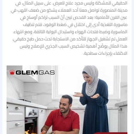
الحقيقي للمشكلة وليس مجرد علاج للعرض. على سبيل المثال، في
مدينة المنصورة تواصل معنا أحد العملاء يشكو من ضعف اللهب في
عين الفرن الأمامية؛ بعد الفحص تبين أنّ السبب تراكم أوساخ في
ماسورة التغذية أدى إلى اختلال في ضغط الوقود، فتم تنظيف
الماسورة وضبط فتحات الهواء واستبدال البواية التالفة، ومع انتهاء
العمل تم تشغيل الجهاز للتأكد من الاستجابة تحت حمل طبخ حقيقي.
هذا المثال يوضّح أهمية تشخيص السبب الجذري للإصلاح وليس
الاكتفاء بإجراءات سطحية.