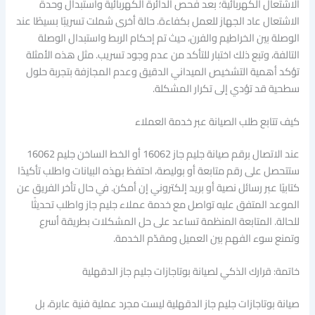
الاشتعال الكهربائية؛ بعد فحص الدائرة الكهربائية واستبدال وحدة
الاشتعال عاد الجهاز للعمل بكفاءة. حالة أخرى شملت تسريبًا بسيطًا عند
الوصلة بين الخراطيم والفرن، حيث تم إحكام الربط واستبدال الوصلة
التالفة، وتبع ذلك اختبار للتأكد من عدم وجود تسريب. مثل هذه الأمثلة
تؤكد أهمية التشخيص الميداني الدقيق وعدم المجازفة بتجربة حلول
سطحية قد تؤدي إلى تكرار المشكلة.
كيف تتابع طلب الصيانة عبر خدمة العملاء
عند الاتصال برقم صيانة جليم جاز 16062 أو الخط الساخن جليم 16062
ستتحصل على رقم متابعة أو بوليصة، احتفظ بهذه البيانات واطلب تأكيدًا
كتابيًا عبر رسائل نصية أو بريد إلكتروني إن أمكن. في حال تأخر الفريق عن
الموعد المتفق عليه تواصل مع خدمة عملاء جليم جاز واطلب تحديثًا
للحالة. المتابعة المنظمة تساعد على حل المشكلات بطريقة أسرع
وتمنع سوء الفهم بين العميل ومقدّم الخدمة.
خاتمة: قرارك الذكي لصيانة بوتاجازات جليم جاز الدقهلية
صيانة بوتاجازات جليم جاز الدقهلية ليست مجرد عملية فنية عابرة، بل