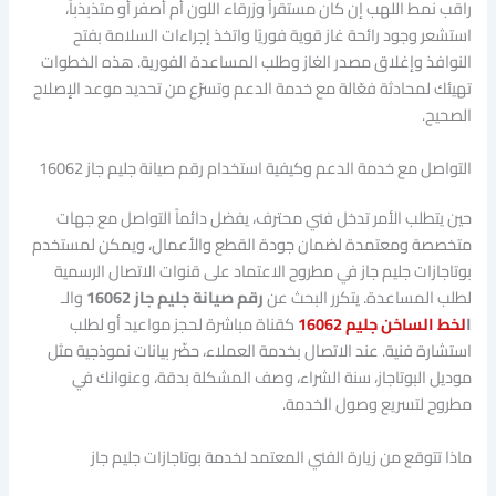
راقب نمط اللهب إن كان مستقراً وزرقاء اللون أم أصفر أو متذبذباً،
استشعر وجود رائحة غاز قوية فوريًا واتخذ إجراءات السلامة بفتح
النوافذ وإغلاق مصدر الغاز وطلب المساعدة الفورية. هذه الخطوات
تهيئك لمحادثة فعّالة مع خدمة الدعم وتسرّع من تحديد موعد الإصلاح
الصحيح.
التواصل مع خدمة الدعم وكيفية استخدام رقم صيانة جليم جاز 16062
حين يتطلب الأمر تدخل فني محترف، يفضل دائماً التواصل مع جهات
متخصصة ومعتمدة لضمان جودة القطع والأعمال، ويمكن لمستخدم
بوتاجازات جليم جاز في مطروح الاعتماد على قنوات الاتصال الرسمية
لطلب المساعدة. يتكرر البحث عن
رقم صيانة جليم جاز 16062
والـ
ا
لخط الساخن جليم 16062
كقناة مباشرة لحجز مواعيد أو لطلب
استشارة فنية. عند الاتصال بخدمة العملاء، حضّر بيانات نموذجية مثل
موديل البوتاجاز، سنة الشراء، وصف المشكلة بدقة، وعنوانك في
مطروح لتسريع وصول الخدمة.
ماذا تتوقع من زيارة الفني المعتمد لخدمة بوتاجازات جليم جاز