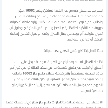
لحجز موعد عملي وسريع عبر
الخط الساخن جليم 16062
، جهّز
معلومات جهازك الأساسية وموقعك في مطروح وبيانات الاتصال،
واطلب تحديد نوع الخدمة المطلوبة، سواء كانت زيارة عاجلة أو صيانة
دورية. عند التأكيد احتفظ برقم الحجز واسم الفني المتوقع، وحاول أن
تكون متواجداً أو يوجد من يمثل المنزل وقت الوصول لتفادي إضاعة
الوقت أو تعارض المواعيد.
ماذا تفعل إذا تكرر نفس العطل بعد الصيانة
إذا عاد العطل نفسه بعد أيام من الصيانة، فهذا قد يدل على سبب
أعمق أو تركيب غير دقيق لقطعة ما، في هذه الحالة تواصل فوراً مع
مزوّد الخدمة مستخدماً
رقم خدمة عملاء جليم جاز 16062
واطلب
إعادة تقييم تحت ضمان العمل السابق إن كان هناك ضمان، ومن
المهم عدم تجاهل المشكلة لأنها قد تتطور إلى أعطال كهربائية أو
مخاطرة تسريب.
الاعتماد على خدمة
صيانة بوتاجازات جليم جاز مطروح
لا يمنحك فقط
إصلاحًا سريعًا، بل يوفر لك تقييمًا شاملًا لحالة الجهاز والقطع الداخلية،