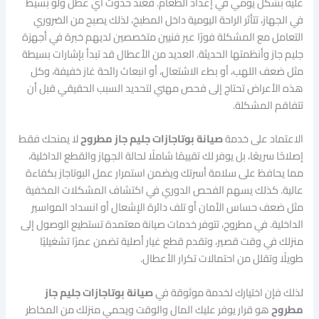
عليه بشكل يومي في إعداد الطعام. فعند حدوث أي عطل ولو بسيط
في الجهاز، تتأثر الراحة اليومية داخل المطبخ، لذلك يصبح من الضروري
التعامل مع المشكلة فورًا عبر فنيين متخصصين لديهم خبرة في أجهزة
جليم جاز وأنظمتها الحديثة. العديد من الأعطال قد تبدأ بإشارات بسيطة
مثل ضعف اللهب، أو بطء الاشتعال، أو انبعاث رائحة غاز خفيفة، وكل
هذه الأعراض تحتاج إلى فحص مهني لتحديد السبب الحقيقي قبل أن
تتفاقم المشكلة.
الاعتماد على خدمة
صيانة بوتاجازات جليم جاز مطروح
لا يمنحك فقط
إصلاحًا سريعًا، بل يوفر لك تقييمًا شاملًا لحالة الجهاز والقطع الداخلية،
مما يحافظ على سلامة أسرتك ويضمن استمرار عمل البوتاجاز بكفاءة
عالية. كذلك يسهم الفحص الدوري في اكتشاف المشكلات المخفية
مثل ضعف حساس الأمان أو تلف دائرة الإشعال أو انسداد المواسير
الداخلية. في مطروح، تتوفر خدمات صيانة معتمدة تستطيع الوصول إلى
منزلك في وقت قصير، وتقدم قطع غيار أصلية تضمن عمرًا تشغيليًا
طويلًا وتقلل من احتمالات تكرار الأعطال.
لذلك فإن اختيارك لخدمة موثوقة في
صيانة بوتاجازات جليم جاز
مطروح
هو قرار يوفر عليك المال والوقت ويحمي منزلك من المخاطر