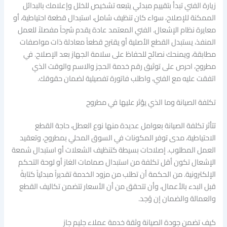
زيارة الفني تبدأ بتقييم مبدئي يتبعه تشخيص للخلل وإعلامك بالبدائل
الممكنة للإصلاح، سواء كان تنظيف شامل، استبدال قطعة احتياطية، أو
معايرة نظام الإشعال. الفني المعتمد عادة يقدم شرحاً مفصلاً للعمل
المنفذ، يستبدل القطع الأصلية أو يقترح قطعاً معادلة ذات مواصفات
مطابقة، ويمنحك نصائح للحفاظ على سلامة الجهاز بعد الإصلاح. في
مطروح، احرص على توثيق رقم خدمة الحجز والاسم والوقت الذي
اتفقت عليه مع الفني، واطلب فاتورة تفصيلية لضمان حقوقك.
تكلفة الصيانة وما الذي يؤثر عليها في مطروح
تتأثر تكلفة الصيانة بعوامل عديدة منها نوع العطل، حاجة القطع
الاحتياطية، مدى توفر المكونات في السوق المحلي بمطروح، وتعقيد
العمل المطلوب. إصلاحات بسيطة كتنظيف الشعلات أو استبدال شمعة
الإشعال تكون أقل تكلفة من استبدال صمامات الغاز أو لوحة التحكم
الإلكترونية. من الحكمة أن تطلب من مزود الخدمة تقديراً مبدئياً كتابةً
قبل البدء بالأعمال، وأن تتحقق من أن الأسعار تتضمن تكاليف القطع
والعمالة والضمان إن وُجد.
كيف تضمن جودة الصيانة وثقة خدمة عملاء جليم جاز