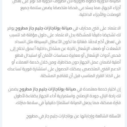
الصيانة الدورية خطوة ضرورية لأن الظروف الجوية قد تؤثر على بعض
أجزاء الجهاز، مما يستدعي فحصًا متخصصًا يضمن سلامة جميع
الوصلات والأجزاء الداخلية.
الاعتماد على فني محترف في
صيانة بوتاجازات جليم جاز مطروح
يوفر
لك تشخيصًا دقيقًا للمشكلة بدل الاعتماد على حلول مؤقتة قد تتسبب
في تعطل أكبر لاحقًا. فغالبًا ما تكون الأعطال البسيطة مثل انسداد
الشعلات أو ضعف الإشعال ناتجة عن مشاكل داخلية أعمق تحتاج إلى
فحص أدوات الإشعال أو معايرة حساسات الأمان أو استبدال قطع
أصلية لضمان عمل الجهاز دون مخاطرة. ومن خلال خدمة العملاء أو
الدعم الفني المتخصص، يمكنك الحصول على استشارة فورية تساعدك
على اتخاذ القرار المناسب قبل أن تتفاقم المشكلة.
إن اختيار خدمة معتمدة في
صيانة بوتاجازات جليم جاز مطروح
يضمن
لك راحة البال، جودة الإصلاح، واستمرارية أداء الجهاز بكفاءة لأطول
فترة ممكنة، مما يجعل الصيانة استثمارًا حقيقياً في سلامة منزلك.
الأسئلة الشائعة وإجاباتها عن بوتاجازات جليم جاز في مطروح