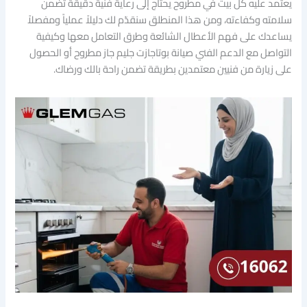
يعتمد عليه كل بيت في مطروح يحتاج إلى رعاية فنية دقيقة تضمن
سلامته وكفاءته، ومن هذا المنطلق سنقدّم لك دليلاً عملياً ومفصلاً
يساعدك على فهم الأعطال الشائعة وطرق التعامل معها وكيفية
التواصل مع الدعم الفني صيانة بوتاجازت جليم جاز مطروح أو الحصول
على زيارة من فنيين معتمدين بطريقة تضمن راحة بالك ورضاك.