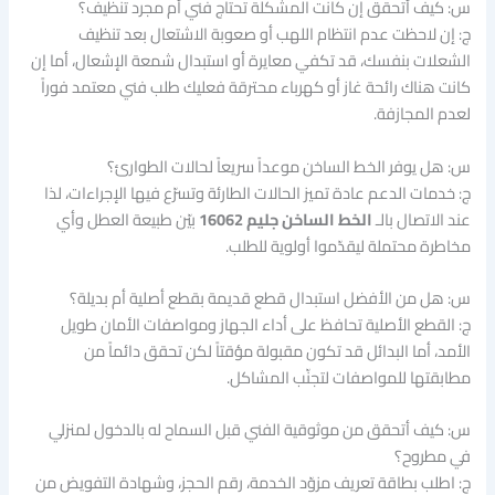
س: كيف أتحقق إن كانت المشكلة تحتاج فني أم مجرد تنظيف؟
ج: إن لاحظت عدم انتظام اللهب أو صعوبة الاشتعال بعد تنظيف
الشعلات بنفسك، قد تكفي معايرة أو استبدال شمعة الإشعال، أما إن
كانت هناك رائحة غاز أو كهرباء محترقة فعليك طلب فني معتمد فوراً
لعدم المجازفة.
س: هل يوفر الخط الساخن موعداً سريعاً لحالات الطوارئ؟
ج: خدمات الدعم عادة تميز الحالات الطارئة وتسرّع فيها الإجراءات، لذا
عند الاتصال بالـ
الخط الساخن جليم 16062
بيّن طبيعة العطل وأي
مخاطرة محتملة ليقدّموا أولوية للطلب.
س: هل من الأفضل استبدال قطع قديمة بقطع أصلية أم بديلة؟
ج: القطع الأصلية تحافظ على أداء الجهاز ومواصفات الأمان طويل
الأمد، أما البدائل قد تكون مقبولة مؤقتاً لكن تحقق دائماً من
مطابقتها للمواصفات لتجنّب المشاكل.
س: كيف أتحقق من موثوقية الفني قبل السماح له بالدخول لمنزلي
في مطروح؟
ج: اطلب بطاقة تعريف مزوّد الخدمة، رقم الحجز، وشهادة التفويض من