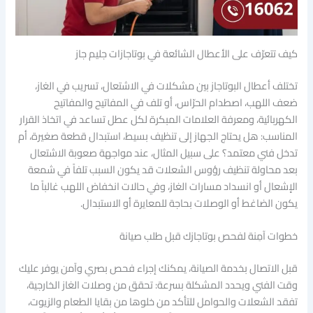
كيف تتعرّف على الأعطال الشائعة في بوتاجازات جليم جاز
تختلف أعطال البوتاجاز بين مشكلات في الاشتعال، تسريب في الغاز،
ضعف اللهب، اصطدام الحرّاس، أو تلف في المفاتيح والمفاتيح
الكهربائية، ومعرفة العلامات المبكرة لكل عطل تساعد في اتخاذ القرار
المناسب: هل يحتاج الجهاز إلى تنظيف بسيط، استبدال قطعة صغيرة، أم
تدخل فني معتمد؟ على سبيل المثال، عند مواجهة صعوبة الاشتعال
بعد محاولة تنظيف رؤوس الشعلات قد يكون السبب تلفاً في شمعة
الإشعال أو انسداد مسارات الغاز، وفي حالات انخفاض اللهب غالباً ما
يكون الضاغط أو الوصلات بحاجة للمعايرة أو الاستبدال.
خطوات آمِنة لفحص بوتاجازك قبل طلب صيانة
قبل الاتصال بخدمة الصيانة، يمكنك إجراء فحص بصري وآمن يوفر عليك
وقت الفني ويحدد المشكلة بسرعة: تحقق من وصلات الغاز الخارجية،
تفقد الشعلات والحوامل للتأكد من خلوها من بقايا الطعام والزيوت،