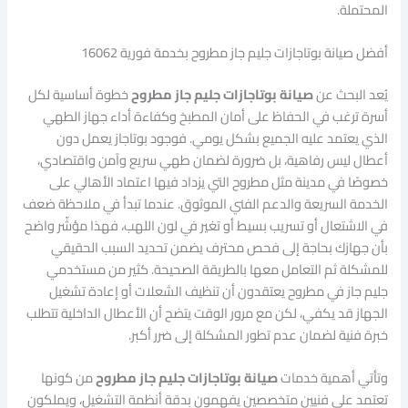
المحتملة.
أفضل صيانة بوتاجازات جليم جاز مطروح بخدمة فورية 16062
يُعد البحث عن
صيانة بوتاجازات جليم جاز مطروح
خطوة أساسية لكل
أسرة ترغب في الحفاظ على أمان المطبخ وكفاءة أداء جهاز الطهي
الذي يعتمد عليه الجميع بشكل يومي. فوجود بوتاجاز يعمل دون
أعطال ليس رفاهية، بل ضرورة لضمان طهي سريع وآمن واقتصادي،
خصوصًا في مدينة مثل مطروح التي يزداد فيها اعتماد الأهالي على
الخدمة السريعة والدعم الفني الموثوق. عندما تبدأ في ملاحظة ضعف
في الاشتعال أو تسريب بسيط أو تغير في لون اللهب، فهذا مؤشّر واضح
بأن جهازك بحاجة إلى فحص محترف يضمن تحديد السبب الحقيقي
للمشكلة ثم التعامل معها بالطريقة الصحيحة. كثير من مستخدمي
جليم جاز في مطروح يعتقدون أن تنظيف الشعلات أو إعادة تشغيل
الجهاز قد يكفي، لكن مع مرور الوقت يتضح أن الأعطال الداخلية تتطلب
خبرة فنية لضمان عدم تطور المشكلة إلى ضرر أكبر.
وتأتي أهمية خدمات
صيانة بوتاجازات جليم جاز مطروح
من كونها
تعتمد على فنيين متخصصين يفهمون بدقة أنظمة التشغيل، ويملكون