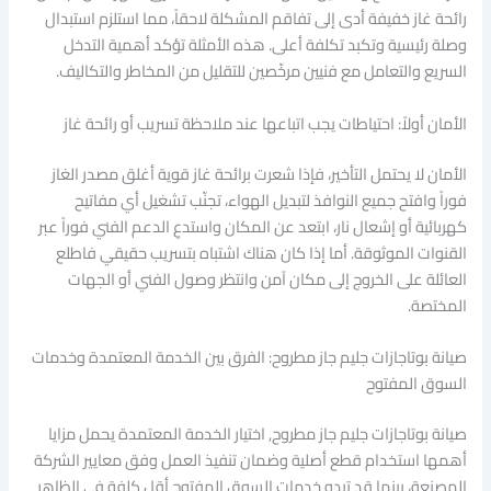
رائحة غاز خفيفة أدى إلى تفاقم المشكلة لاحقاً، مما استلزم استبدال
وصلة رئيسية وتكبد تكلفة أعلى. هذه الأمثلة تؤكد أهمية التدخل
السريع والتعامل مع فنيين مرخّصين للتقليل من المخاطر والتكاليف.
الأمان أولاً: احتياطات يجب اتباعها عند ملاحظة تسريب أو رائحة غاز
الأمان لا يحتمل التأخير، فإذا شعرت برائحة غاز قوية أغلق مصدر الغاز
فوراً وافتح جميع النوافذ لتبديل الهواء، تجنّب تشغيل أي مفاتيح
كهربائية أو إشعال نار، ابتعد عن المكان واستدعِ الدعم الفني فوراً عبر
القنوات الموثوقة. أما إذا كان هناك اشتباه بتسريب حقيقي فاطلع
العائلة على الخروج إلى مكان آمن وانتظر وصول الفني أو الجهات
المختصة.
صيانة بوتاجازات جليم جاز مطروح: الفرق بين الخدمة المعتمدة وخدمات
السوق المفتوح
صيانة بوتاجازات جليم جاز مطروح, اختيار الخدمة المعتمدة يحمل مزايا
أهمها استخدام قطع أصلية وضمان تنفيذ العمل وفق معايير الشركة
المصنعة، بينما قد تبدو خدمات السوق المفتوح أقل كلفة في الظاهر