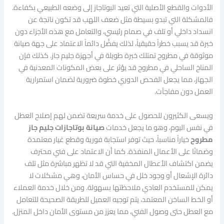
الأدوات والقطع الأصلية التي تعيد البوتاجاز إلى وضعه الطبيعي بكفاءة.
فالمشكلة التي تبدو بسيطة مثل ضعف اللهب قد تكون ناتجة عن
انسداد داخلي أو تلف في صمام رئيسي، والتعامل مع هذه الأجزاء دون
خبرة قد يسبب خطراً حقيقياً، لذلك يفضَّل دائماً الاعتماد على جهة صيانة
موثوقة في مطروح تمتلك خبرة طويلة في أجهزة جليم جاز. كذلك فإن
المناخ الساحلي في مطروح قد يؤثر على بعض المكونات المعدنية في
الجهاز، مما يجعل الفحص الدوري خطوة ضرورية لضمان استمرارية
العمل دون مفاجآت.
ويسعى الكثيرون للحصول على خدمة سريعة تضمن لهم إصلاح العطل
في نفس اليوم، وهو ما يجعل خدمات
صيانة بوتاجازات جليم جاز
مطروح
خياراً مناسباً، حيث توفر استجابة فورية وقطع غيار معتمدة
وضمانًا على الأعمال المنفذة. كما أن الاعتماد على فني محترف
يضمن اكتشاف الأعطال المخفية التي قد لا تظهر مباشرة مثل تلف
دائرة الإشعال أو وجود خلل في حساس الأمان، وهي مشكلات لا
يمكن للمستخدم العادي ملاحظتها بسهولة. ومن خلال خدمة العملاء
أو الخط الساخن المعتمد، يتم توجيه العميل للطريقة الصحيحة للتعامل
مع العطل حتى وصول الفني، مما يعزز من مستوى الأمان داخل المنزل.