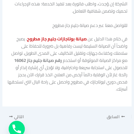
الشركة إن وُجدت، واطلب فاتورة بعد تنفيذ الخدمة؛ هذه الإجراءات
تحميك وتضمن شفافية التعامل.
للتواصل معنا عبر دعم صيانة جليم جاز مطروح
في ختام هذا الدليل عن
صيانة بوتاجازات جليم جاز مطروح
، يصبح
واضحاً أن الصيانة السليمة ليست رفاهية بل ضرورة للحفاظ على
سلامتك وكفاءة جهازك وتقليل التكاليف على المدى الطويل، تواصل
مع مراكز الصيانة الموثوقة أو استخدم
رقم صيانة جليم جاز 16062
للحصول على استجابة سريعة واحترافية، ولا تؤجل أي إشارة إنذار أو
رائحة غاز لأن الوقاية دائماً أرخص من العلاج، اتخذ قرارك الآن بحجز
فحص دوري لبوتاجازك في مطروح واحصل على راحة البال التي تستحقها
أسرتك.
السابق
التالي