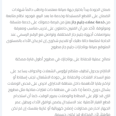
ضمان الجودة يبدأ باختيار جهة صيانة معتمدة واطلب دائماً شهادات
الضمان على القطع المستبدلة وخدمة ما بعد البيع، فوجود نظام متابعة
من
خدمة عملاء جليم جاز
يعزز من فرصة حصولك على خدمة متسقة
وموثوقة. تأكد من أن الفنيين حاصلون على تدريب مناسب ومعرفة
بمواصفات أجهزة جليم جاز المختلفة، وتواصل مع الرقم الرسمي عند
الحاجة لمتابعة حالة طلبك أو تقديم شكوى إن لم يكن الأداء بالمستوى
المتوقع صيانة بوتاجازات جليم جاز مطروح
نصائح عملية للحفاظ على بوتاجازك في مطروح أطول فترة ممكنة
الالتزام بجدول تنظيف منتظم لرؤوس الشعلات والحواف يساعد على
منع انسداد الفتحات والحفاظ على جودة الاشتعال، تجنب إسقاط أو
تراكم بقايا الأطعمة داخل منطقة الاحتراق، احرص على فحص الوصلات
بشكل دوري خاصةً إذا كنت في منطقة ذات تغيّرات مناخية مثل مطروح
التي قد تؤثر على المطاط والوصلات بمرور الوقت، كما أن استخدام
قطع الغيار الأصلية عند الاستبدال يضمن توافق الأداء ويطيل عمر
الجهاز، احذر من محاولات إصلاح كهربائية أو غازية بنفسك إن لم تكن
مؤهلاً، لأن المخاطر قد تكون جسيمة.