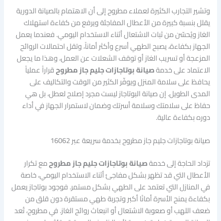
وتشير التجارب الكثيرة لعملاء مطروح إلى أن الاهتمام بالصيانة الدورية
يقلل بنسبة كبيرة من الأعطال المفاجئة ويرفع من كفاءة استهلاك
الغاز ويُحسّن من ثبات الاشتعال أثناء الاستخدام اليومي. فعندما يعمل
الجهاز بكفاءة، يصبح الطهي أسرع وأكثر أماناً، وتقل احتمالات الروائح
المزعجة أو تسريب الغاز أو توقف الشعلات عن العمل، وهذا ما يجعل
الاعتماد على خدمة
صيانة بوتاجازات جليم جاز مطروح
قراراً عملياً
يحافظ على سلامة المنزل ويوفّر الكثير من الوقت والتكاليف على
المدى الطويل. إن صيانة البوتاجاز ليست مجرد إصلاح لعطل، بل هي
حفاظ على سلامتك وسلامة أسرتك وضمان لاستمرار الجهاز في أداء
دوره بكفاءة عالية.
صيانة بوتاجازات جليم جاز مطروح بخدمة سريعة عبر 16062
تزداد الحاجة إلى خدمة
صيانة بوتاجازات جليم جاز مطروح
مع تكرار
الأعطال التي قد تظهر بشكل مفاجئ أثناء الاستخدام اليومي، خاصة
في المنازل التي تعتمد على الطهي بشكل مستمر. فوجود بوتاجاز يعمل
بكفاءة يمنح الأسرة أمانًا أكبر وتجربة طهي مستقرة دون قلق من
ضعف اللهب أو صعوبة الاشتعال أو انبعاث روائح الغاز. في مطروح، تُعد