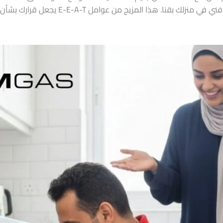
16062 يمنحك تقييمًا أوليًا ويحدد مدى ضرورية تد