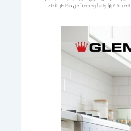
خل فني في منزلك بقنا. هذا المزيج من عوامل E-E-A-T يجعل قرارك بشأن الصيانة قراراً واعياً ومحصناً من مخاطر الأداء