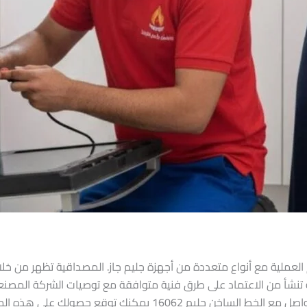
هم العملية مع أنواع متعددة من أجهزة جليم جاز. المصداقية تظهر من
شأ من الاعتماد على طرق فنية متوافقة مع توصيات الشركة المصنعة 
ضماناً على قطع الغيار أو على الخدمة نفسها. عند التواصل مع الخط السا