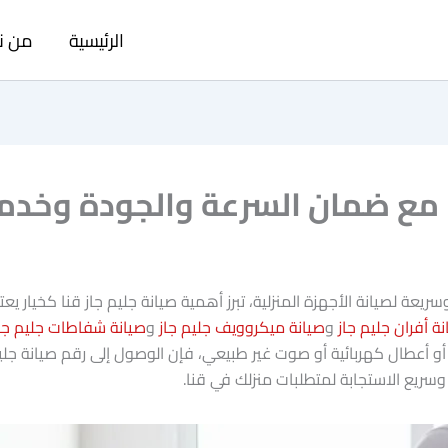
الرئيسية
من ن
مع ضمان السرعة والجودة وخدمة طوا
عة لصيانة الأجهزة المنزلية، تبرز أهمية صيانة جليم جاز قنا كخيار 
ة أفران جليم جاز
و
صيانة ميكروويف جليم جاز
و
صيانة شفاطات جليم جا
كهربائية أو صوت غير طبيعي، فإن الوصول إلى رقم صيانة جليم جاز 16062 أو التوا
وسريع الاستجابة لمتطلبات منزلك في قنا.