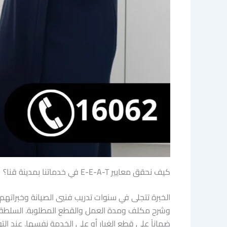
كيف نحقق معايير E-E-A-T في خدماتنا بمدينة قنا؟
الخبرة تتجلى في سنوات تدريب فنيي الصيانة وخبرات
وشرح مكلف ومدة العمل والقطع المطلوبة. السلطة تن