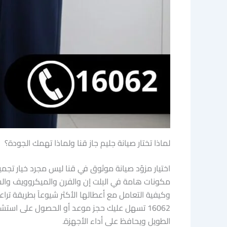
لماذا تختار صيانة جليم جاز قنا ولماذا تهمك الجودة؟
اختيار مزوّد صيانة موثوق في قنا ليس مجرد خيار تجم
مكونات هامة في البلت إن والفرن والميكروويف والشفا
وكيفية التعامل مع أعطالها الأكثر شيوعاً بطريقة تر
16062 تسهل عليك حجز موعد أو الحصول على استشا
الطويل ويحافظ على أداء الأجهزة.