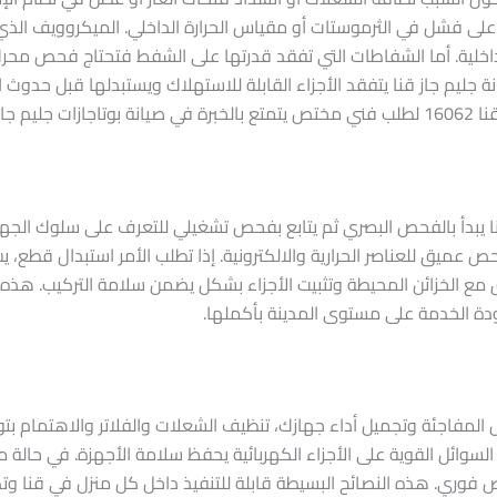
ك على فشل في الثرموستات أو مقياس الحرارة الداخلي. الميكروويف الذي
داخلية. أما الشفاطات التي تفقد قدرتها على الشفط فتحتاج فحص محرك 
 جليم جاز قنا يتفقد الأجزاء القابلة للاستهلاك ويستبدلها قبل حدوث ا
ليم جاز.
يبدأ بالفحص البصري ثم يتابع بفحص تشغيلي للتعرف على سلوك الجهاز أث
ص عميق للعناصر الحرارية والالكترونية. إذا تطلب الأمر استبدال قطع، 
ق مع الخزائن المحيطة وتثبيت الأجزاء بشكل يضمن سلامة التركيب. هذ
جودة الخدمة على مستوى المدينة بأكملها.
المفاجئة وتجميل أداء جهازك، تنظيف الشعلات والفلاتر والاهتمام بتوص
سوائل القوية على الأجزاء الكهربائية يحفظ سلامة الأجهزة. في حالة م
 برقم صيانة جليم جاز 16062 لطلب فحص فوري. هذه النصائح البسيطة قابلة للتنفيذ داخل كل م