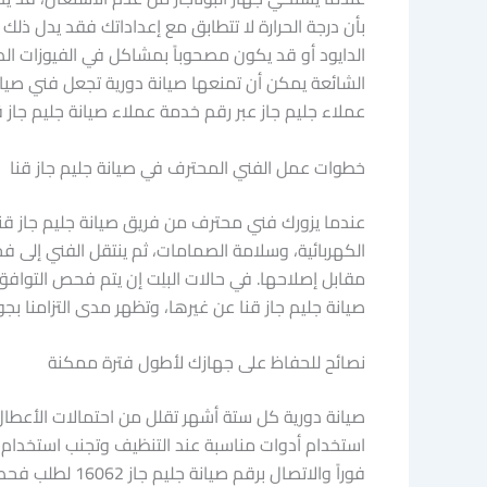
بأن درجة الحرارة لا تتطابق مع إعداداتك فقد يدل ذل
الدايود أو قد يكون مصحوباً بمشاكل في الفيوزات ال
الشائعة يمكن أن تمنعها صيانة دورية تجعل فني صيانة
عملاء جليم جاز عبر رقم خدمة عملاء صيانة جليم جاز قنا 16062 لطلب فني مختص يتمتع بالخبرة في صيانة بوتاجازات جليم جاز وصيانة بلت إن ج
خطوات عمل الفني المحترف في صيانة جليم جاز قنا
عندما يزورك فني محترف من فريق صيانة جليم جاز قنا 
الكهربائية، وسلامة الصمامات، ثم ينتقل الفني إلى فح
مقابل إصلاحها. في حالات البلِت إن يتم فحص التواف
صيانة جليم جاز قنا عن غيرها، وتظهر مدى التزامنا ب
نصائح للحفاظ على جهازك لأطول فترة ممكنة
صيانة دورية كل ستة أشهر تقلل من احتمالات الأعطال 
استخدام أدوات مناسبة عند التنظيف وتجنب استخدام ال
فوراً والاتصال