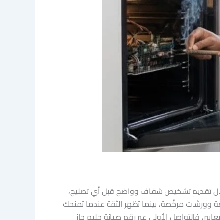
 خلال تقديم تشخيص شفاف وواضح قبل أي تصليح،
وورشات مرخَّصة، بينما تظهر الثقة عندما تمنحك
خن جليم 16062 يمكنك توقع حصولك على هذه المعايير، فالتواصل الأولي عبر رقم صيانة جليم جاز