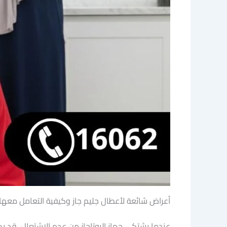
أعراض شائعة لأعطال جليم جاز وكيفية التعامل معه
عندما يشتكي جهاز البوتاجاز من عدم الاشتعال، قد يك