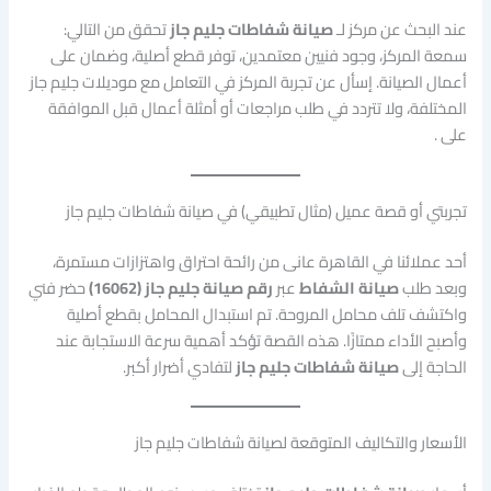
عند البحث عن مركز لـ
صيانة شفاطات جليم جاز
تحقق من التالي:
سمعة المركز، وجود فنيين معتمدين، توفر قطع أصلية، وضمان على
أعمال الصيانة. إسأل عن تجربة المركز في التعامل مع موديلات جليم جاز
المختلفة، ولا تتردد في طلب مراجعات أو أمثلة أعمال قبل الموافقة
على .
تجربتي أو قصة عميل (مثال تطبيقي) في صيانة شفاطات جليم جاز
أحد عملائنا في القاهرة عانى من رائحة احتراق واهتزازات مستمرة،
وبعد طلب
صيانة الشفاط
عبر
رقم صيانة جليم جاز (16062)
حضر فني
واكتشف تلف محامل المروحة. تم استبدال المحامل بقطع أصلية
وأصبح الأداء ممتازًا. هذه القصة تؤكد أهمية سرعة الاستجابة عند
الحاجة إلى
صيانة شفاطات جليم جاز
لتفادي أضرار أكبر.
الأسعار والتكاليف المتوقعة لصيانة شفاطات جليم جاز