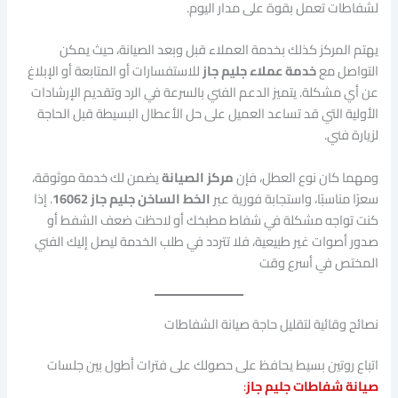
لشفاطات تعمل بقوة على مدار اليوم.
يهتم المركز كذلك بخدمة العملاء قبل وبعد الصيانة، حيث يمكن
التواصل مع
خدمة عملاء جليم جاز
للاستفسارات أو المتابعة أو الإبلاغ
عن أي مشكلة. يتميز الدعم الفني بالسرعة في الرد وتقديم الإرشادات
الأولية التي قد تساعد العميل على حل الأعطال البسيطة قبل الحاجة
لزيارة فني.
ومهما كان نوع العطل، فإن
مركز الصيانة
يضمن لك خدمة موثوقة،
سعرًا مناسبًا، واستجابة فورية عبر
الخط الساخن جليم جاز 16062
. إذا
كنت تواجه مشكلة في شفاط مطبخك أو لاحظت ضعف الشفط أو
صدور أصوات غير طبيعية، فلا تتردد في طلب الخدمة ليصل إليك الفني
المختص في أسرع وقت
نصائح وقائية لتقليل حاجة صيانة الشفاطات
اتباع روتين بسيط يحافظ على حصولك على فترات أطول بين جلسات
صيانة شفاطات جليم جاز
: