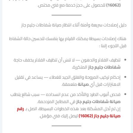
(16062)
للحصول على حجز خدمة مع فني مختص.
دليل إصلاحات سريعة وآمنة أثناء انتظار صيانة شفاطات جليم جاز
هناك إصلاحات بسيطة يمكنك القيام بها بنفسك لتحسين حالة الشفاط
قبل اللجوء إلىنا :
تنظيف الفلاتر والدهون — لا تنسَ أن تنظيف الفلاتر يخفف حاجة
شفاطات جليم جاز
المتكررة.
إحكام تركيب المروحة والغلق الجيد للغطاء — يساعد في تقليل
الاهتزازات قبل أي
صيانة
متعمقة.
فحص أنبوب الطرد والتأكد من عدم انسداده — سبب شائع يتطلب
صيانة شفاطات جليم جاز
في المطابخ المزدحمة.
إن لم تُحل المشكلة بعد هذه الخطوات البسيطة، اتصل بـ
رقم
صيانة جليم جاز (16062)
ليصل إليك فني مؤهل.