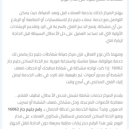
يهتم المركز كذلك بخدمة العملاء قبل وبعد الصيانة، حيث يمكن
التواصل مع خدمة عملاء جليم جاز للاستفسارات أو المتابعة أو الإبلاغ
عن أي مشكلة. يتميز الدعم الفني بالسرعة في الرد وتقديم الإرشادات
الأولية التي قد تساعد العميل على حل الأعطال البسيطة قبل الحاجة
لزيارة فني.
ومهما كان نوع العطل، فإن مركز صيانة شفاطات جليم جاز يضمن لك
خدمة موثوقة، سعرًا مناسبًا، واستجابة فورية عبر الخط الساخن جليم جاز
16062. إذا كنت تواجه مشكلة في شفاط مطبخك أو لاحظت ضعف
الشفط أو صدور أصوات غير طبيعية، فلا تتردد في طلب الخدمة ليصل
إليك الفني المختص في أسرع وقت
يقدم المركز خدمات شاملة تشمل فحص الأعطال، تنظيف الفلاتر، ،
معالجة الأصوات المزعجة، وحل مشاكل ضعف الشفط أو تسريب
الدهون. وتبدأ عملية الخدمة من لحظة الاتصال بـ
رقم جليم جاز 16062
وهو الخط الساخن المخصص لاستقبال شكاوى العملاء على مدار
اليوم. يتيح هذا الرقم حجز زيارات منزلية سريعة دون الحاجة لنقل الجهاز،