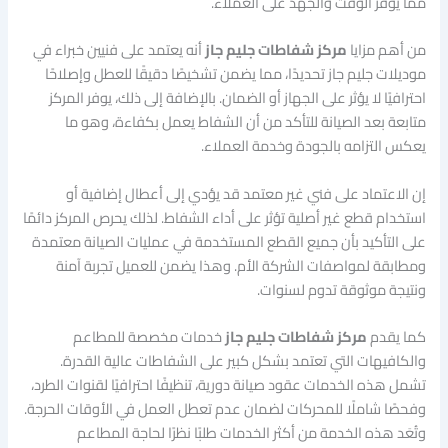
مما يوفر الوقت والجهد على العملاء.
من أهم مزايا
مركز شفاطات جليم جاز
أنه يعتمد على فنيين خبراء في
موديلات جليم جاز تحديدًا، مما يضمن تشخيصًا دقيقًا للعطل وإصلاحًا
احترافيًا لا يؤثر على الجهاز أو الضمان. بالإضافة إلى ذلك، يوفر المركز
متابعة بعد الصيانة للتأكد من أن الشفاط يعمل بكفاءة، وهو ما
يعكس التزامه بالجودة وخدمة العملاء.
إن الاعتماد على فني غير معتمد قد يؤدي إلى أعطال إضافية أو
استخدام قطع غير أصلية تؤثر على أداء الشفاط. لذلك يحرص المركز دائمًا
على التأكيد بأن جميع القطع المستخدمة في عمليات الصيانة معتمدة
ومطابقة لمواصفات الشركة الأم. وهذا يضمن للعميل تجربة آمنة
ونتيجة موثوقة تدوم لسنوات.
كما يقدم
مركز شفاطات جليم جاز
خدمات مخصصة للمطاعم
والكافيهات التي تعتمد بشكل كبير على الشفاطات عالية القدرة.
تشمل هذه الخدمات عقود صيانة دورية، تنظيفًا احترافيًا لقنوات الطرد،
وفحصًا شاملًا للمحركات لضمان عدم تعطل العمل في الأوقات الحرجة.
وتُعَد هذه الخدمة من أكثر الخدمات طلبًا نظرًا لحاجة المطاعم