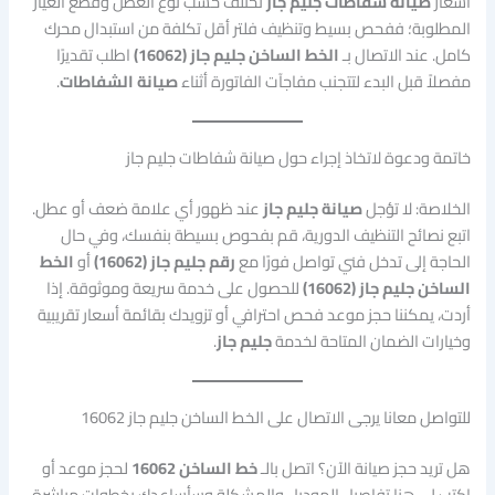
أسعار
صيانة شفاطات جليم جاز
تختلف حسب نوع العطل وقطع الغيار
المطلوبة؛ ففحص بسيط وتنظيف فلتر أقل تكلفة من استبدال محرك
كامل. عند الاتصال بـ
الخط الساخن جليم جاز (16062)
اطلب تقديرًا
مفصلاً قبل البدء لتتجنب مفاجآت الفاتورة أثناء
صيانة الشفاطات
.
خاتمة ودعوة لاتخاذ إجراء حول صيانة شفاطات جليم جاز
الخلاصة: لا تؤجل
صيانة جليم جاز
عند ظهور أي علامة ضعف أو عطل.
اتبع نصائح التنظيف الدورية، قم بفحوص بسيطة بنفسك، وفي حال
الحاجة إلى تدخل فني تواصل فورًا مع
رقم جليم جاز (16062)
أو
الخط
الساخن جليم جاز (16062)
للحصول على خدمة سريعة وموثوقة. إذا
أردت، يمكننا حجز موعد فحص احترافي أو تزويدك بقائمة أسعار تقريبية
وخيارات الضمان المتاحة لخدمة
جليم جاز
.
للتواصل معانا يرجى الاتصال على الخط الساخن جليم جاز 16062
هل تريد حجز صيانة الآن؟ اتصل بالـ
خط الساخن 16062
لحجز موعد أو
اكتب لي هنا تفاصيل الموديل والمشكلة وسأساعدك بخطوات مباشرة