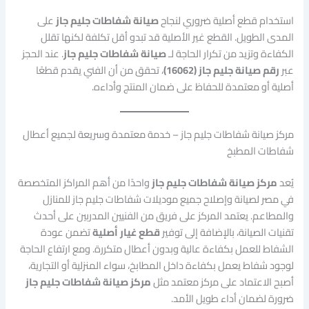
استخدام قطع أصلية ضروري لنجاح
صيانة شفاطات جليم جاز
على
المدى الطويل. القطع غير الأصلية قد تبدو أقل تكلفة لكنها تقلل
الكفاءة وتزيد من تكرار الحاجة لـ
صيانة شفاطات جليم جاز
. عند الحجز
عبر
رقم صيانة جليم جاز (16062)
، تحقق من أن الفني يقدم قطعًا
أصلية أو معتمدة للحفاظ على ضمان المنتج وأداءه.
مركز صيانة شفاطات جليم جاز – خدمة معتمدة وسريعة لجميع أعطال
شفاطات المطبخ
يُعد
مركز صيانة شفاطات جليم جاز
واحدًا من أهم المراكز المتخصصة
في مصر لصيانة وإصلاح جميع موديلات شفاطات جليم جاز للمنازل
والمطاعم. يعتمد المركز على فريق من الفنيين المدربين على أحدث
تقنيات الصيانة، بالإضافة إلى توفير
قطع غيار أصلية
تضمن عودة
الشفاط للعمل بكفاءة عالية وبدون أعطال متكررة. ومع ارتفاع الحاجة
لوجود شفاط يعمل بكفاءة داخل المطابخ، سواء المنزلية أو التجارية،
أصبح الاعتماد على مركز معتمد مثل
مركز صيانة شفاطات جليم جاز
ضرورة لضمان أداء طويل الأمد.