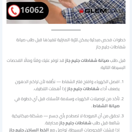
خطوات فحص مبدئية يمكن للرّبة المنزلية تنفيذها قبل طلب صيانة
شفاطات جليم جاز
قبل طلب
صيانة شفاطات جليم جاز
قد توفر عليك وقتًا ومالًا الفحصات
البسيطة التالية:
افصل الكهرباء وافتح فلتر الشفاط — نظِّفه لأن تراكم الدهون
يضعف أداء
شفاطات جليم جاز
إذا أهملت التنظيف.
تأكد من توصيلات الكهرباء وسلامة الأسلاك قبل أي خطوة في
صيانة الشفاط
.
تحقق من أن المروحة لا تصطدم بأي جسم — مشكلة ميكانيكية
شائعة قبل طلب
شفاطات جليم جاز
محترفة.
إذا فشلت الفحوصات البسيطة، تواصل مع
الخط الساخن جليم جاز