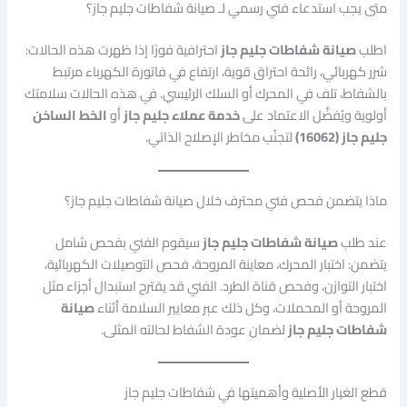
متى يجب استدعاء فني رسمي لـ صيانة شفاطات جليم جاز؟
اطلب
صيانة شفاطات جليم جاز
احترافية فورًا إذا ظهرت هذه الحالات:
شرر كهربائي، رائحة احتراق قوية، ارتفاع في فاتورة الكهرباء مرتبط
بالشفاط، تلف في المحرك أو السلك الرئيسي. في هذه الحالات سلامتك
أولوية ويُفضَّل الاعتماد على
خدمة عملاء جليم جاز
أو
الخط الساخن
جليم جاز (16062)
لتجنّب مخاطر الإصلاح الذاتي.
ماذا يتضمن فحص فني محترف خلال صيانة شفاطات جليم جاز؟
عند طلب
صيانة شفاطات جليم جاز
سيقوم الفني بفحص شامل
يتضمن: اختبار المحرك، معاينة المروحة، فحص التوصيلات الكهربائية،
اختبار التوازن، وفحص قناة الطرد. الفني قد يقترح استبدال أجزاء مثل
المروحة أو المحملات، وكل ذلك عبر معايير السلامة أثناء
صيانة
شفاطات جليم جاز
لضمان عودة الشفاط لحالته المثلى.
قطع الغيار الأصلية وأهميتها في شفاطات جليم جاز