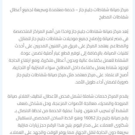
مركز صيانة شفاطات جليم جاز – خدمة معتمدة وسريعة لجميع أعطال
شفاطات المطبخ
يُعد مركز صيانة شفاطات جليم جاز واحدًا من أهم المراكز المتخصصة
في مصر لصيانة وإصلاح جميع موديلات شفاطات جليم جاز للمنازل
والمطاعم. يعتمد المركز على فريق من الفنيين المدربين على أحدث
تقنيات الصيانة، بالإضافة إلى توفير قطع غيار أصلية تضمن عودة
الشفاط للعمل بكفاءة عالية وبدون أعطال متكررة. ومع ارتفاع الحاجة
لوجود شفاط يعمل بكفاءة داخل المطابخ، سواء المنزلية أو التجارية،
أصبح الاعتماد على مركز معتمد مثل مركز صيانة شفاطات جليم جاز
ضرورة لضمان أداء طويل الأمد.
يقدم المركز خدمات شاملة تشمل فحص الأعطال، تنظيف الفلاتر، صيانة
المروحة والمحرك، معالجة الأصوات المزعجة، وحل مشاكل ضعف
الشفط أو تسريب الدهون. وتبدأ عملية الخدمة من لحظة الاتصال بـ
رقم صيانة جليم جاز 16062 وهو الخط الساخن المخصص لاستقبال
شكاوى العملاء على مدار اليوم. يتيح هذا الرقم حجز زيارات منزلية
سريعة دون الحاجة لنقل الجهاز، مما يوفر الوقت والجهد على العملاء.