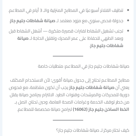
تنظيف الفلاتر أسبوعيًا في المطابخ المنزلية والـ 3 أيام في المطاعم.
جدولة فحص سنوي مع مزود معتمد لـ
صيانة شفاطات جليم جاز
.
تجنب تشغيل الشفاط لفترات قصيرة متكررة — أشغل الشفاط قبل
وبعد الطهي للحفاظ على عمر المحرك وتقليل الحاجة لـ
صيانة
شفاطات جليم جاز
.
صيانة شفاطات جليم جاز في المطاعم: متطلبات خاصة
مطابخ المطاعم تحتاج إلى جدول صيانة أقوى؛ لأن الاستخدام المكثف
يعني أن
صيانة شفاطات جليم جاز
يجب أن تكون منتظمة، مع فحوص
دورية للمحركات والمرشحات وقنوات الطرد. الالتزام ببرنامج صيانة يقلل
من خطر توقف الخدمة وغرامات الصحة العامة، وحين تحتاج، اتصل بـ
الخط الساخن جليم جاز (16062)
لبرامج صيانة مخصصة للمطاعم.
كيف تختار مركز لـ صيانة شفاطات جليم جاز؟