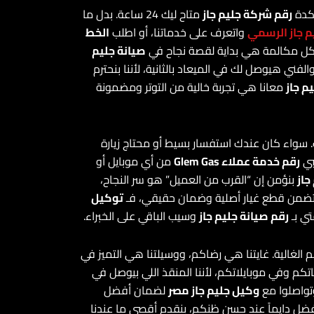
 كدة
رقم شركة جليم جاز
متاح ليك 24 ساعة. بدل ما
 جاز الرسمي
واتعرف على خدماتنا، أو اطلب
الخط
ل مكالمة هي بداية لقصة نجاح في
صيانة جليم
فني هيوصل لك في الميعاد بالثانية، لأننا بنحترم
م جاز
معانا هي تجربة خالية من التوتر ومضمونة
 سواء كان عندك استفسار بسيط أو محتاج زيارة
بي
رقم خدمة عملاء Glem Gas
من أي موبايل أو
جاز
بنؤمن إن “القرب من العميل” هو سر النجاح،
 تضمن قطع غيار أصلية وضمان حقيقي، فـ
توكيل
ي بـ
رقم صيانة جليم جاز
وسيب الباقي على الخبراء.
الغالية. غايتنا هي رضاكم، ووسيلتنا هي التميز في
 تلاجاتكم وفي موبايلاتكم، لأننا المنقذ اللي بيوصل في
تواصلوا مع
وكيل جليم جاز مصر
لضمان أفضل
ضل دايماً عند حسن ظنكم، بنقدم أقصى ما عندنا