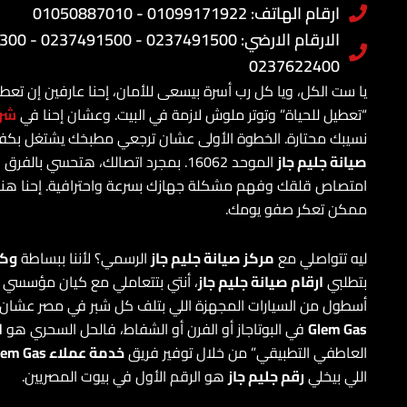
ارقام الهاتف: 01099171922 - 01050887010
0237622400
يا ست الكل، ويا كل رب أسرة بيسعى للأمان، إحنا عارفين إن تع
“تعطيل للحياة” وتوتر ملوش لازمة في البيت. وعشان إحنا في
شرك
نسيبك محتارة. الخطوة الأولى عشان ترجعي مطبخك يشتغل بكف
صيانة جليم جاز
الموحد 16062. بمجرد اتصالك، هتحسي بالفرق في التعامل؛ لأن
امتصاص قلقك وفهم مشكلة جهازك بسرعة واحترافية. إحنا هن
ممكن تعكر صفو يومك.
ليه تتواصلي مع
مركز صيانة جليم جاز
الرسمي؟ لأننا ببساطة
وكي
بتطلبي
ارقام صيانة جليم جاز
، أنتي بتتعاملي مع كيان مؤسسي 
أسطول من السيارات المجهزة اللي بتلف كل شبر في مصر عشان 
Glem Gas
في البوتاجاز أو الفرن أو الشفاط، فالحل السحري هو
ا
العاطفي التطبيقي” من خلال توفير فريق
خدمة عملاء Glem Gas
اللي بيخلي
رقم جليم جاز
هو الرقم الأول في بيوت المصريين.