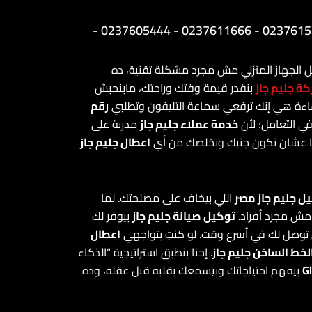
الارقام الارضي: 0237491500 - 0237491500 - 0237615300 - 0237611666 - 0237605444 -
طل الجهاز المنزلي مش مجرد مشكلة تقنية، ده
ة جليم جاز
بنقدر قيمة وقتك وراحتك، مابنحبش
اءة هي إنك ترفعي سماعة التليفون وتطلبي
رقم
خدمة عملاء جليم جاز
مدربة على
ا عشان نكون جنبك ونخلصك من أي
اعطال جليم جاز
ل جليم جاز مصر
اللي بيخاف على مصلحتك. لما
مش مجرد أفراد.
توكيل صيانة جليم جاز
بيوفر لك
توصل لك في أسرع وقت. لو كنتِ بتواجهي
اعطال
لخط الساخن جليم جاز
. إحنا بنطبق استراتيجية “الذكاء
بيفهم احتياجاتك وبيسمعك بقلبه قبل عقله، وده