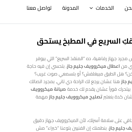
حن
الخدمات
المدونة
تواصل معنا
يقكِ السريع في المطبخ يستحق
مجرد جهاز رفاهية، ده “المنقذ السريع” اللي بيوفر
أي من
اعطال ميكروويف جليم جاز
، بتحسي إن فيه حاجة
سخن؟ هل الطبق مبيغلفش؟ أو بتسمعي صوت غريب؟
 جاز
هنا عشان يرجع لك الراحة دي تاني. بمجرد اتصالك
صيانة ميكروويف
شان كدة بنعتبر
تصليح ميكروويف جليم جاز
مهمة
بتخافي على سلامة أسرتك، لأن الميكروويف جهاز دقيق
ف جليم جاز
، بنطمنك إن الفنيين بتوعنا “خبراء” مش