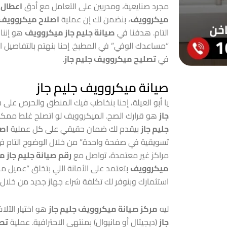
مجرد صنايعية، ومدربين على التعامل مع أدق
اعطال 
ميكروويف
، بنضمن لك إن عملية
اصلاح ميكروويف ج
التام. هدفنا في
صيانة جليم جاز ميكروويف
هو إننا
“مساعدك الوفي” في المطبخ. إحنا بنهتم بالتفاصيل ا
في
تصليح ميكروويف جليم جاز
.
صيانة ميكروويف جليم جاز
يا أبو العيلة، إحنا بنخاطب فيك المنطق والحرص على
جاز
هو قرارك الصح. الميكروويف لو اتصلح غلط مم
جليم جاز
بيقدم لك ضمان حقيقي على كل عملية
اصل
تسويقية في صفحة واحدة” من خلال الوضوح التام في 
مراكز غير معتمدة، تواصل مع
رقم صيانة جليم جاز 
ميكروويف
بتعتمد على الأمانة اللي بتخلق “عميل مدى
استثمارك وبنوفر لك تكلفة شراء جهاز جديد من خلا
ليه
مركز صيانة ميكروويف جليم جاز
هو اختيار الآلا
جاز
(ديجيتال أو مانيوال) بمنتهى الاحترافية. عملية
تصل