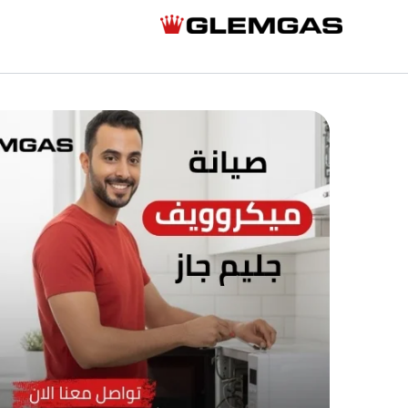
خطي
لى
لمحتوى