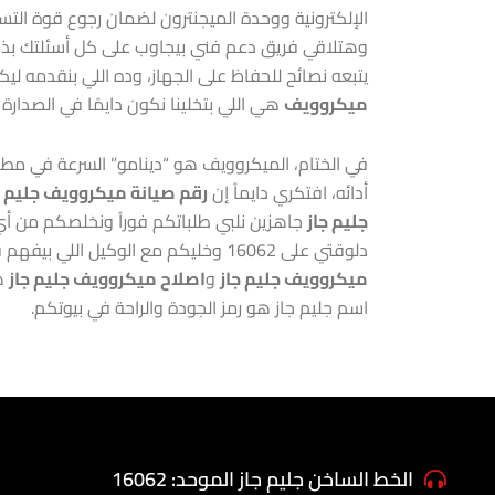
الإلكترونية ووحدة الميجنترون لضمان رجوع قوة التسخ
وهتلاقي فريق دعم فني بيجاوب على كل أسئلتك بذكاء
يتبعه نصائح للحفاظ على الجهاز، وده اللي بنقدمه لي
ميكروويف
هي اللي بتخلينا نكون دايمًا في الصدا
في الختام، الميكروويف هو “دينامو” السرعة في مط
أدائه، افتكري دايماً إن
رقم صيانة ميكروويف جليم ج
جليم جاز
جاهزين نلبي طلباتكم فوراً ونخلصكم من أ
دلوقتي على 16062 وخليكم مع الوكيل اللي بيفهم قيمة أجهزتكم وبيقدر احتياجاتكم. جودة
ميكروويف جليم جاز
و
اصلاح ميكروويف جليم جاز
هي
اسم جليم جاز هو رمز الجودة والراحة في بيوتكم.
الخط الساخن جليم جاز الموحد: 16062