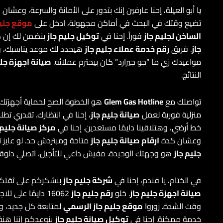
يا أبو العيلة، إحنا عارفين إنك بتدور على الأمانة والسرعة، وعشان
تضيع وقتك في البحث في أماكن مجهولة، ادخل على
موقع جليم
الساخن لجليم جاز
فوراً. إحنا في
توكيل جليم جاز
بنضمن لك إن ك
جاز
. فريق
رقم خدمة عملاء جليم جاز
هيحدد لك موعد يناسبك، وال
مواعيدك زي ما “جو جيرارد” كان بيحترم عملائه.
صيانة اجهزة جلي
النتائج.
تواصلك مع
Glem Gas Hotline
هو الخطوة الصح لحماية أجهزتك.
منزلية فورية لعمل
صيانة جليم جاز
، إحنا في انتظارك. تقدري تطل
خط أرضي، وهتلاقينا دايمًا مستعدين. إحنا في
مركز صيانة جليم 
وعشان كدة
ارقام صيانة جليم جاز
متاحة ومبتردش حد. لو عايز
جليم جاز
هو وجهتك الوحيدة. مفيش داعي للتأجيل، اتصلي دلوقت
في الختام، يا فندم، إحنا في
شركة جليم جاز
بنشكركم على ثقتكم 
صيانة اجهزة جليم جاز
. خلو
رقم جليم جاز
16062 دايمًا على
وقت الشدة. زوروا
موقع جليم جاز الرسمي
لمتابعة كل جديد، و
خدمة ممكنة. إحنا في
توكيل صيانة جليم جاز
بنوعدكم إننا هنف