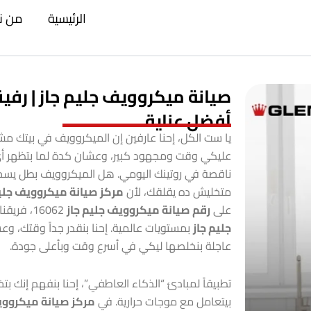
الرئيسية
من ن
صيانة ميكروويف جليم جاز | رف
أفضل عناية
يا ست الكل، إحنا عارفين إن الميكروويف في بيتك مش 
عليكي وقت ومجهود كبير، وعشان كدة لما بتظهر 
ناقصة في روتينك اليومي. هل الميكروويف بطل ي
متخليش ده يقلقك، لأن
مركز صيانة ميكروويف جليم
على
رقم صيانة ميكروويف جليم جاز
16062، فريقنا بيتحرك فوراً عشان يقدم لك خدمة
جليم جاز
بمستويات عالمية. إحنا بنقدر جداً وقتك، وع
عاجلة بنخلصها ليكي في أسرع وقت وبأعلى جودة.
تطبيقاً لمبادئ “الذكاء العاطفي”، إحنا بنفهم إنك 
بيتعامل مع موجات حرارية. في
مركز صيانة ميكرووي