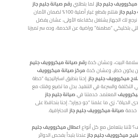
ميكروويف جليم جاز
. لما بتطلبي
رقم صيانة جليم جاز
ليم جاز
هتتم بقطع غيار أصلية 100% لضمان الأمان
 نرجع لك الجهاز يشتغل بكفاءته الأولى، عشان يفضل
للي بتخليكي “مطمنة” وراضية عن الخدمة، وده سر تميزنا
 سلامة البيت، وعشان كدة
رقم صيانة ميكروويف جليم
كن يكون خطر، وعشان كدة
مركز صيانة ميكروويف
اح ميكروويف جليم جاز
. إحنا بنطبق استراتيجية “خطة
التكلفة والسرعة في التنفيذ. بدل ما تضيع وقتك مع
ميكروويف
المعتمد. خدمتنا في
صيانة جليم جاز
 الحياة”، زي ما علمنا “جو جيرارد”. إحنا بنحافظ على
ل خدمة
صيانة ميكروويف جليم جاز
الاحترافية.
ف؟ لأننا بنتعامل مع كل أنواع
اعطال ميكروويف جليم
يح ميكروويف جليم جاز
عندنا بتبدأ بفحص الدوائر