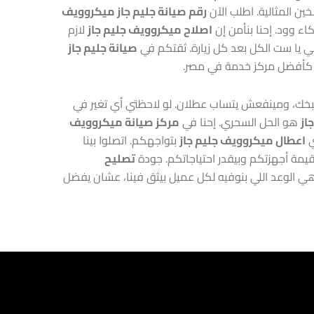
ين المثالية. اطلب الآن
رقم صيانة جليم جاز ميكروويف
 وود. إحنا بنأمن إن
اصلاح ميكروويف جليم جاز
لازم
كي يا ست الكل بعد كل زيارة. ثقتكم في
صيانة جليم جاز
رة كأفضل مركز خدمة في مصر.
بخك، ومينفعش يتساب عطلان. لو لاحظتي أي تغير في
از
هو الحل السحري. إحنا في
مركز صيانة ميكروويف
ي
اعطال ميكروويف جليم جاز
بتواجهكم. اتصلوا بينا
تصليح
 الوعد اللي بنوفيه لكل عميل بيثق فينا، عشان يفضل