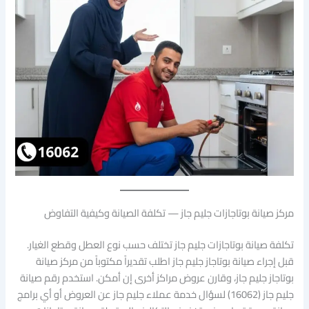
مركز صيانة بوتاجازات جليم جاز — تكلفة الصيانة وكيفية التفاوض
تكلفة صيانة بوتاجازات جليم جاز تختلف حسب نوع العطل وقطع الغيار.
قبل إجراء صيانة بوتاجاز جليم جاز اطلب تقديراً مكتوباً من مركز صيانة
بوتاجاز جليم جاز، وقارن عروض مراكز أخرى إن أمكن. استخدم رقم صيانة
جليم جاز (16062) لسؤال خدمة عملاء جليم جاز عن العروض أو أي برامج