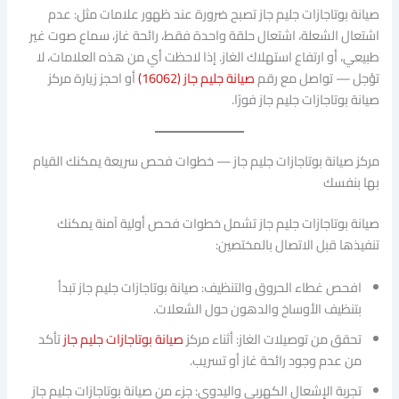
صيانة بوتاجازات جليم جاز تصبح ضرورة عند ظهور علامات مثل: عدم
اشتعال الشعلة، اشتعال حلقة واحدة فقط، رائحة غاز، سماع صوت غير
طبيعي، أو ارتفاع استهلاك الغاز. إذا لاحظت أي من هذه العلامات، لا
تؤجل — تواصل مع رقم
صيانة جليم جاز (16062)
أو احجز زيارة مركز
صيانة بوتاجازات جليم جاز فورًا.
مركز صيانة بوتاجازات جليم جاز — خطوات فحص سريعة يمكنك القيام
بها بنفسك
صيانة بوتاجازات جليم جاز تشمل خطوات فحص أولية آمنة يمكنك
تنفيذها قبل الاتصال بالمختصين:
افحص غطاء الحروق والتنظيف: صيانة بوتاجازات جليم جاز تبدأ
بتنظيف الأوساخ والدهون حول الشعلات.
تحقق من توصيلات الغاز: أثناء مركز
صيانة بوتاجازات جليم جاز
تأكد
من عدم وجود رائحة غاز أو تسريب.
تجربة الإشعال الكهربي واليدوي: جزء من صيانة بوتاجازات جليم جاز