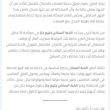
زيارة الفني، يقوم فريق خدمة العملاء بالاتصال بالعميل للتأكد من أن
الجهاز يعمل بكفاءة، وأن المشكلة قد تم حلها بشكل كامل. هذا
النهج الاحترافي يعكس التزام الشركة بتقديم تجربة خدمة ممتازة وبناء
علاقة ثقة طويلة المدى مع العملاء.
من ناحية أخرى، يساعد
الخط الساخن جليم جاز
في معالجة الأعطال
الحرجة بشكل أسرع، خاصة تلك المرتبطة بتسريب الغاز، أو توقف
الاشتعال، أو ضعف الحرارة في الأفران. فالاتصال الفوري بالخط الساخن
يوفر على المستخدم الكثير من الوقت والجهد، ويمنع احتمالات تفاقم
المشكلة أو حدوث مخاطر داخل المطبخ.
ختامًا، أصبح
الخط الساخ
ن ركيزة أساسية في خدمة ما بعد البيع الخاصة
بالشركة، فهو يوفر دعمًا سريعًا وفعالًا، ويضمن وصول الفني المناسب
في الوقت المناسب، ويتيح تجربة صيانة آمنة وموثوقة لكل عميل. لذلك،
فإن الاحتفاظ برقم
الخط الساخن جليم جاز
خطوة مهمة لكل من
يمتلك أجهزة جليم جاز ويريد الحفاظ على كفاءتها لأطول فترة ممكنة.
هل تحب أن أكتب لك