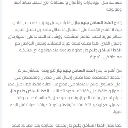
حساسة مثل البوتاجازات والأفران والسخانات التي تتطلب صيانة آمنة
وموثوقة.
يتميز
الخط الساخن جليم جاز
أيضًا بأنه يعمل وفق نظام دعم شامل،
حيث لا تقتصر الخدمة على استقبال الأعطال فقط، بل تشمل تقديم
نصائح فورية لتجنب تفاقم المشكلة، وإرشادات للحفاظ على الجهاز حتى
وصول الفني. هذا يضيف قيمة كبيرة للعملاء، ويجعل التواصل مع
الخط الساخن جليم جاز
خطوة ضرورية عند مواجهة أي مشكلة
مفاجئة في الأجهزة.
من أهم ما يميز
الخط الساخن جليم جاز
هو ربطه المباشر بمراكز
الخدمة المعتمدة، مما يضمن إرسال فنيين مدربين ومعتمدين على
أعلى مستوى. ويتم الاعتماد على قطع غيار أصلية فقط، مما يطيل عمر
الجهاز ويحافظ على كفاءته. بمجرد اتصالك بـ
الخط الساخن جليم جاز
،
سيتم تسجيل بيانات الجهاز، وتحديد موعد زيارة مناسبة حسب وقت
العميل، مع توضيح التكلفة المتوقعة وشرح خطوات الصيانة قبل البدء
فيها.
كما يتميز
الخط الساخن جليم جاز
بخدمة المتابعة بعد الصيانة. فبعد