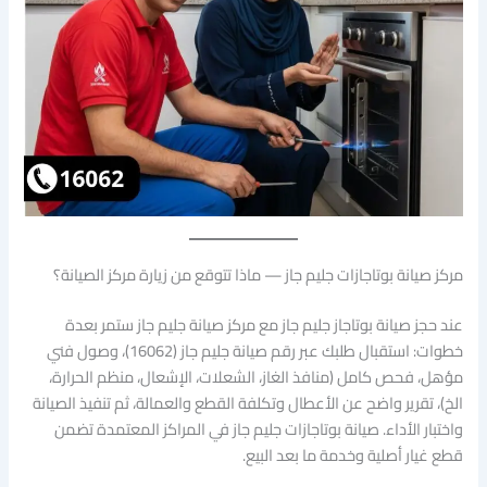
مركز صيانة بوتاجازات جليم جاز — ماذا تتوقع من زيارة مركز الصيانة؟
عند حجز صيانة بوتاجاز جليم جاز مع مركز صيانة جليم جاز ستمر بعدة
خطوات: استقبال طلبك عبر رقم صيانة جليم جاز (16062)، وصول فني
مؤهل، فحص كامل (منافذ الغاز، الشعلات، الإشعال، منظم الحرارة،
الخ)، تقرير واضح عن الأعطال وتكلفة القطع والعمالة، ثم تنفيذ الصيانة
واختبار الأداء. صيانة بوتاجازات جليم جاز في المراكز المعتمدة تضمن
قطع غيار أصلية وخدمة ما بعد البيع.