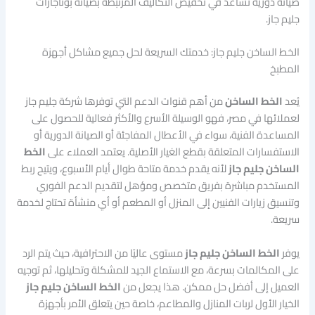
صيانة دورية تساعد في تخفيض التكاليف المرتبطة بصيانة بوتاجازات
جليم جاز.
الخط الساخن جليم جاز: خدمتك السريعة لحل جميع مشاكل أجهزة
المطبخ
يُعد
الخط الساخن
من أهم قنوات الدعم التي توفرها شركة جليم جاز
لعملائها في مصر، فهو الوسيلة الأسرع والأكثر فعالية للحصول على
المساعدة الفنية، سواء في الأعطال المفاجئة أو الصيانة الدورية أو
الاستفسارات المتعلقة بقطع الغيار الأصلية. يعتمد العملاء على
الخط
الساخن جليم جاز
لأنه يقدم خدمة متاحة طوال أيام الأسبوع، ويتيح ربط
المستخدم مباشرة بفريق متخصص ومؤهل لتقديم الدعم الفوري
وتنسيق زيارات الفنيين إلى المنزل أو المطعم أو أي منشأة تحتاج لخدمة
سريعة.
يوفر
الخط الساخن جليم جاز
مستوى عاليًا من الاحترافية، حيث يتم الرد
على المكالمات بسرعة، مع الاستماع الجيد للمشكلة وتحليلها، ثم توجيه
العميل إلى أفضل حل ممكن. هذا يجعل من
الخط الساخن جليم جاز
الخيار الأول لربات المنازل والمطاعم، خاصة حين يتعلق الأمر بأجهزة