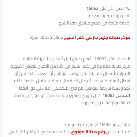
📞 اتصل الآن على
16062
احجز زيارة منزلية بسرعة
خدمة متاحة في جميع مناطق كفر الشيخ
مركز صيانة جليم جاز في كفر الشيخ
جاهز لخدمتك فورًا.
الخط الساخن 16062 | أسرع طريق لحل أعطال الأجهزة المنزلية
مركز صيانة جليم جاز في كفر الشيخ
في كثير من الأحيان تتعرض الأجهزة
المنزلية لأعطال مفاجئة، مثل توقف البوتاجاز أو ضعف أداء الفرن أو
تعطل الشفاط. هذه الأعطال قد تعطل يومك بالكامل، خاصة إذا لم
تجد وسيلة سريعة للتواصل مع فني متخصص. هنا يأتي دور
الخط
الساخن 16062
كحل فوري وسريع يساعدك في الوصول إلى خدمة
صيانة موثوقة بدون مجهود.
لماذا يعتبر 16062 أفضل رقم للصيانة؟
عند البحث عن
رقم صيانة موثوق
، ستجد العديد من الأرقام، لكن ليس