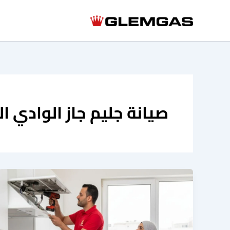
خطي
لى
لمحتوى
صيانة جليم جاز الوادي ال